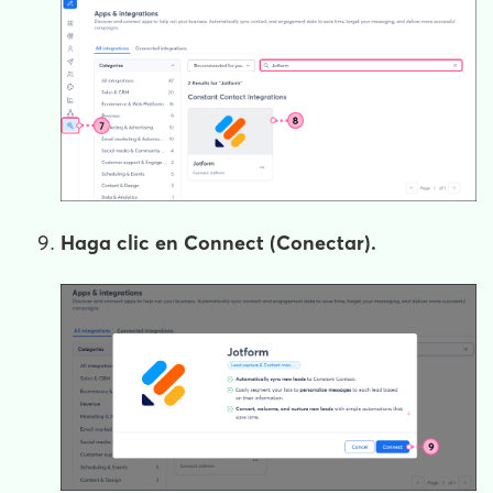
Haga clic en
Connect
(Conectar).