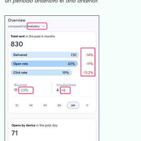
un
período anterior
o el
año anterior
.