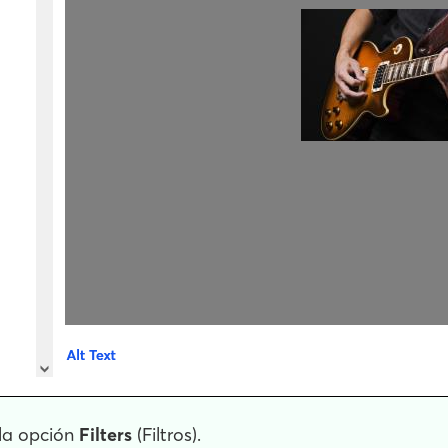
 la opción
Filters
(Filtros).